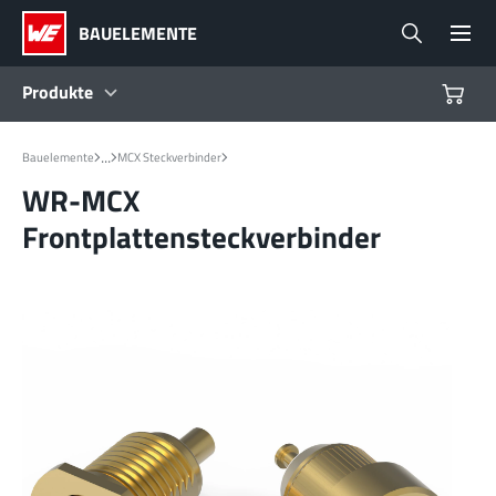
BAUELEMENTE
Produkte
Produkte
...
Bauelemente
MCX Steckverbinder
WR-MCX
Referenzdesigns
Frontplattensteckverbinder
Product Navigator
Branchen
Design Kits