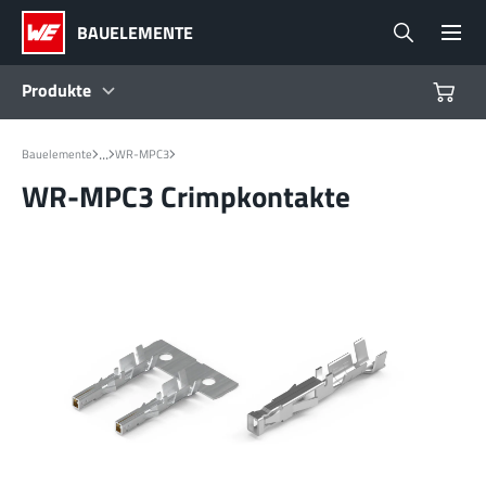
BAUELEMENTE
Produkte
Produkte
...
Bauelemente
WR-MPC3
WR-MPC3 Crimpkontakte
Referenzdesigns
Product Navigator
Branchen
Design Kits