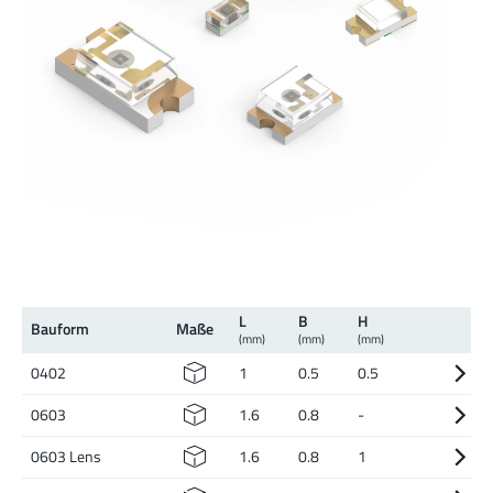
L
B
H
Bauform
Maße
(mm)
(mm)
(mm)
0402
1
0.5
0.5
0603
1.6
0.8
-
0603 Lens
1.6
0.8
1