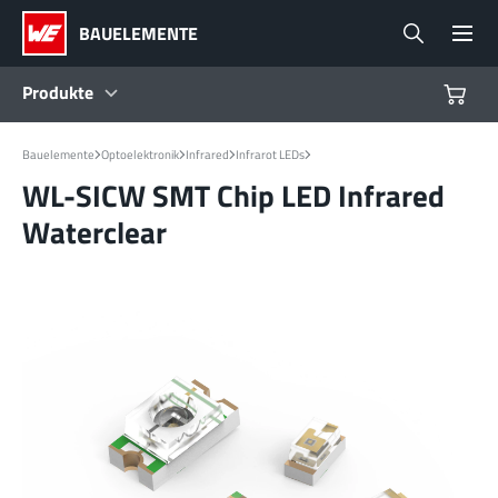
BAUELEMENTE
Produkte
Produkte
Bauelemente
Optoelektronik
Infrared
Infrarot LEDs
WL-SICW SMT Chip LED Infrared
Waterclear
Referenzdesigns
Product Navigator
Branchen
Design Kits