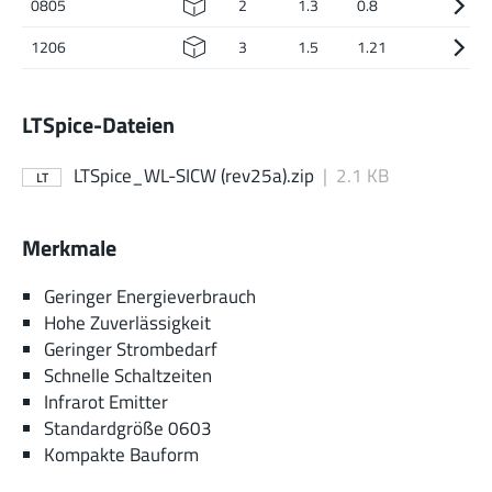
0805
2
1.3
0.8
1206
3
1.5
1.21
LTSpice-Dateien
LTSpice_WL-SICW (rev25a).zip
|
2.1 KB
LT
Merkmale
Geringer Energieverbrauch
Hohe Zuverlässigkeit
Geringer Strombedarf
Schnelle Schaltzeiten
Infrarot Emitter
Standardgröße 0603
Kompakte Bauform