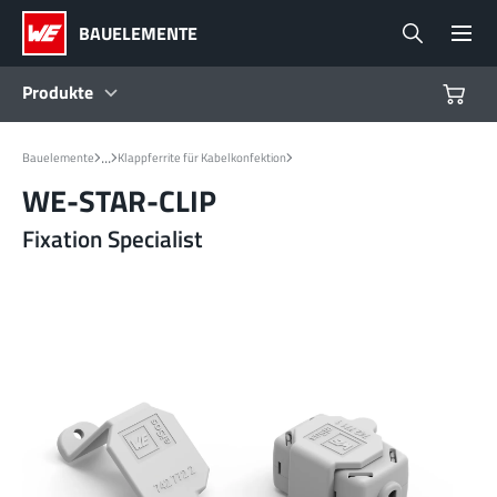
BAUELEMENTE
Produkte
Produkte
...
Bauelemente
Klappferrite für Kabelkonfektion
WE-STAR-CLIP
Referenzdesigns
Fixation Specialist
Product Navigator
Branchen
Design Kits