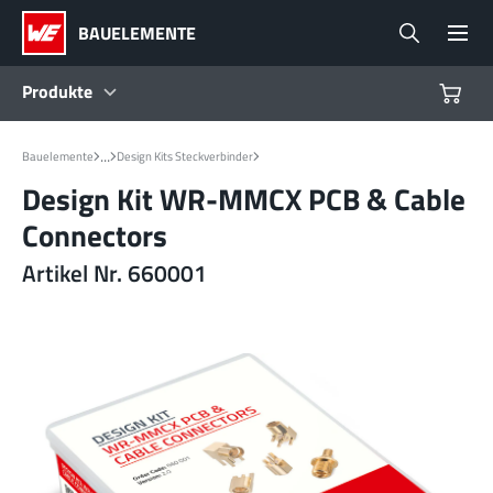
BAUELEMENTE
Produkte
Produkte
...
Bauelemente
Design Kits Steckverbinder
Design Kit WR-MMCX PCB & Cable
Referenzdesigns
Connectors
Artikel Nr. 660001
Product Navigator
Branchen
Design Kits