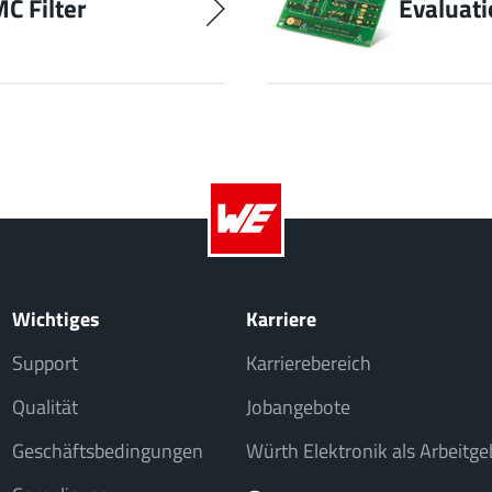
C Filter
Evaluati
Wichtiges
Karriere
Support
Karrierebereich
Qualität
Jobangebote
Geschäftsbedingungen
Würth Elektronik als Arbeitge