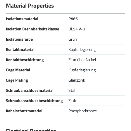
Material Properties
Isolationsmaterial
PA66
Isolation Brennbarkeitsklasse
UL94 V-0
Isolationsfarbe
Grün
Kontaktmaterial
Kupferlegierung
Kontaktbeschichtung
Zinn über Nickel
Cage Material
Kupferlegierung
Cage Plating
Glanzzink
Schraubanschlussmaterial
Stahl
Schraubanschlussbeschichtung
Zink
Kabelschutzmaterial
Phosphorbronze
Electrical Properties