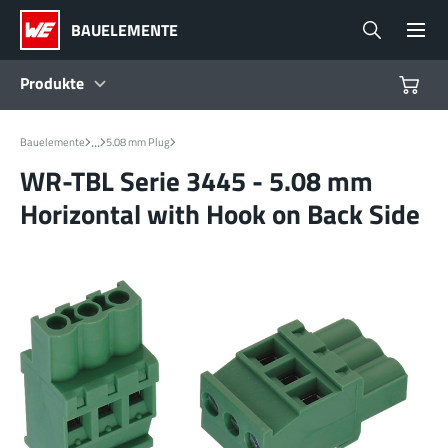
BAUELEMENTE
Produkte
Produkte
...
Bauelemente
5.08 mm Plug
WR-TBL Serie 3445 - 5.08 mm
Referenzdesigns
Horizontal with Hook on Back Side
Product Navigator
Branchen
Design Kits