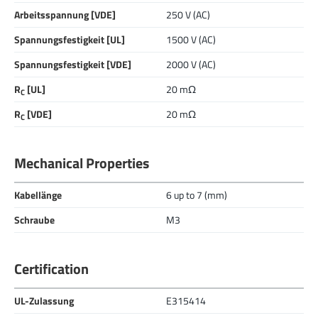
Arbeitsspannung [VDE]
250 V (AC)
Spannungsfestigkeit [UL]
1500 V (AC)
Spannungsfestigkeit [VDE]
2000 V (AC)
R
[UL]
20 mΩ
C
R
[VDE]
20 mΩ
C
Mechanical Properties
Kabellänge
6 up to 7 (mm)
Schraube
M3
Certification
UL-Zulassung
E315414