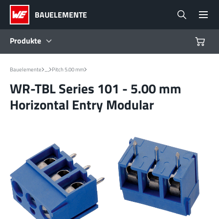
BAUELEMENTE
Produkte
Produkte
...
Bauelemente
Pitch 5.00 mm
WR-TBL Series 101 - 5.00 mm
Referenzdesigns
Horizontal Entry Modular
Product Navigator
Branchen
Design Kits