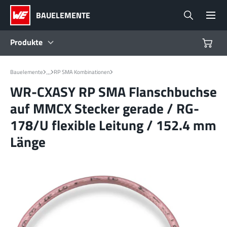
BAUELEMENTE
Produkte
Produkte
...
Bauelemente
RP SMA Kombinationen
WR-CXASY RP SMA Flanschbuchse
Referenzdesigns
auf MMCX Stecker gerade / RG-
178/U flexible Leitung / 152.4 mm
Product Navigator
Länge
Branchen
Design Kits