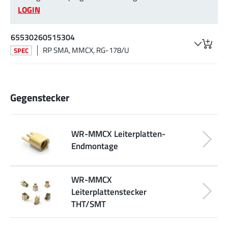
LOGIN
65530260515304
RP SMA, MMCX, RG-178/U
SPEC
Gegenstecker
WR-MMCX Leiterplatten-
Endmontage
WR-MMCX
Leiterplattenstecker
THT/SMT