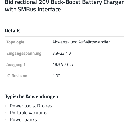
Bidirectional 20V Buck-Boost Battery Charger
with SMBus Interface
Analog Devices
Details
Infineon Technologies
Topologie
Abwärts- und Aufwärtswandler
Eingangsspannung
3.9-23.4 V
Microchip
Ausgang 1
18.3 V / 6 A
IC-Revision
1.00
Onsemi
Typische Anwendungen
Power tools, Drones
Renesas
Portable vacuums
Power banks