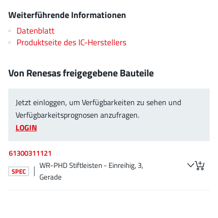
ROHM
Weiterführende Informationen
Datenblatt
Produktseite des IC-Herstellers
STMicroelectronics
Von Renesas freigegebene Bauteile
Texas Instruments
Jetzt einloggen, um Verfügbarkeiten zu sehen und
Verfügbarkeitsprognosen anzufragen.
3peak incorporated
(35)
LOGIN
Ablic
(23)
Acco Semiconductor
(1)
61300311121
WR-PHD Stiftleisten - Einreihig, 3,
Advanced Power
(4)
SPEC
Gerade
Allegro Microsystems
(100)
Alpha & Omega Semiconductor
(37)
AnalogySemi
(3)