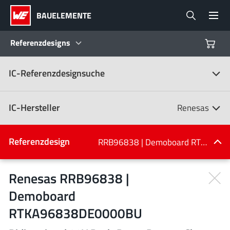
BAUELEMENTE
Referenzdesigns
IC-Referenzdesignsuche
Produkte
Referenzdesigns
IC-Hersteller
Renesas
Product Navigator
IC-Hersteller
Referenzdesign
RRB96838 | Demoboard RTKA96838DE0000BU
(107)
Branchen
Renesas RRB96838 |
Demoboard
Design Kits
Alle Hersteller
RTKA96838DE0000BU