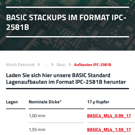
BASIC STACKUPS IM FORMAT IPC-
2581B
Würth Elektronik
Basic
Aufbauten IPC-2581B
Laden Sie sich hier unsere BASIC Standard
Lagenaufbauten im Format IPC-2581B herunter
Lagen
Nominale Dicke*
17 µ Kupfer
1,00 mm
BASIC4_ML4_0,99_17
1,55 mm
BASIC4_ML4_1,59_17