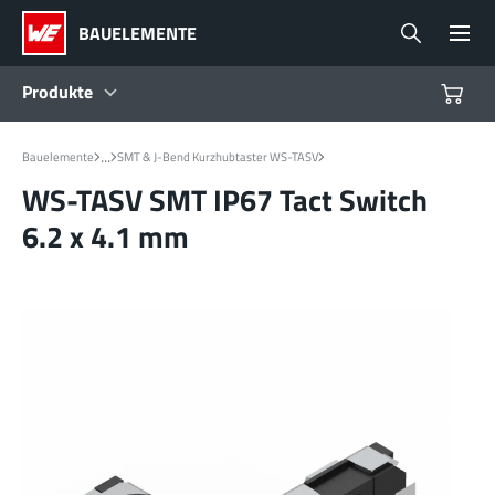
BAUELEMENTE
Produkte
Produkte
...
Bauelemente
SMT & J-Bend Kurzhubtaster WS-TASV
WS-TASV SMT IP67 Tact Switch
Referenzdesigns
6.2 x 4.1 mm
Product Navigator
Branchen
Design Kits