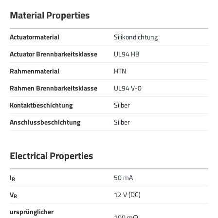
Material Properties
Actuatormaterial
Silikondichtung
Actuator Brennbarkeitsklasse
UL94 HB
Rahmenmaterial
HTN
Rahmen Brennbarkeitsklasse
UL94 V-0
Kontaktbeschichtung
Silber
Anschlussbeschichtung
Silber
Electrical Properties
I
50 mA
R
V
12 V (DC)
R
ursprünglicher
100 mΩ