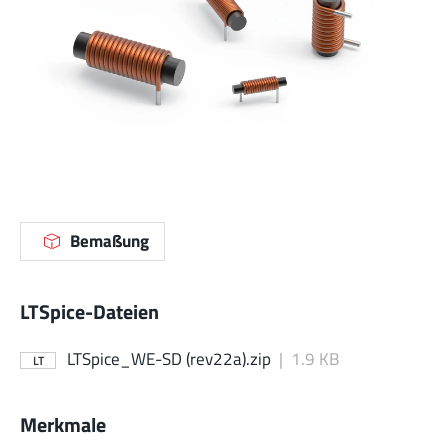
Bemaßung
LTSpice-Dateien
LTSpice_WE-SD (rev22a).zip
|
1.9 KB
LT
Merkmale