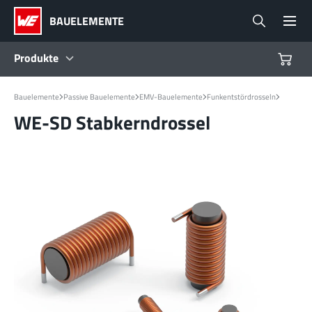
BAUELEMENTE
Produkte
Produkte
Bauelemente
Passive Bauelemente
EMV-Bauelemente
Funkentstördrosseln
WE-SD Stabkerndrossel
Referenzdesigns
Product Navigator
Branchen
Design Kits