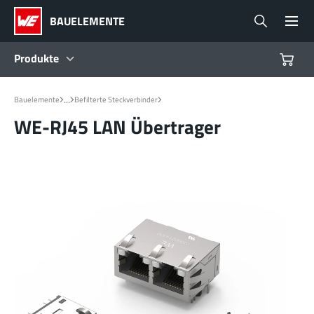
BAUELEMENTE
Produkte
Produkte
...
Bauelemente
Befilterte Steckverbinder
WE-RJ45 LAN Übertrager
Referenzdesigns
Product Navigator
Branchen
Design Kits