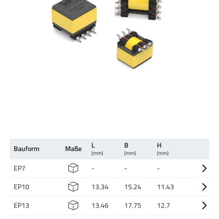
L
B
H
Bauform
Maße
(mm)
(mm)
(mm)
EP7
-
-
-
EP10
13.34
15.24
11.43
EP13
13.46
17.75
12.7