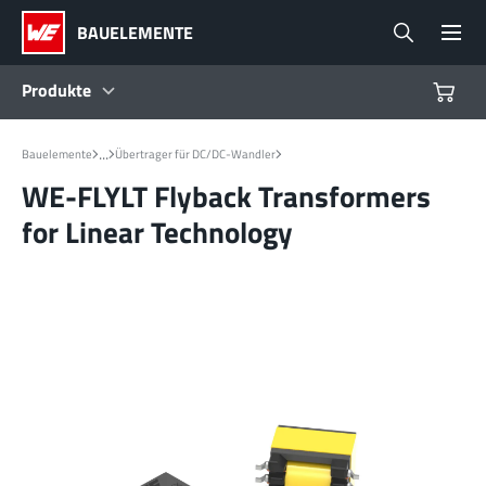
BAUELEMENTE
Produkte
Produkte
...
Bauelemente
Übertrager für DC/DC-Wandler
WE-FLYLT Flyback Transformers
Referenzdesigns
for Linear Technology
Product Navigator
Branchen
Design Kits