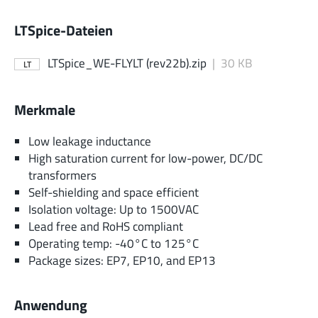
LTSpice-Dateien
LTSpice_WE-FLYLT (rev22b).zip
|
30 KB
LT
Merkmale
Low leakage inductance
High saturation current for low-power, DC/DC
transformers
Self-shielding and space efficient
Isolation voltage: Up to 1500VAC
Lead free and RoHS compliant
Operating temp: -40°C to 125°C
Package sizes: EP7, EP10, and EP13
Anwendung