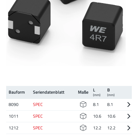
L
B
Bauform
Serien­daten­blatt
Maße
(mm)
(mm)
8090
SPEC
8.1
8.1
1011
SPEC
10.6
10.6
1212
SPEC
12.2
12.2