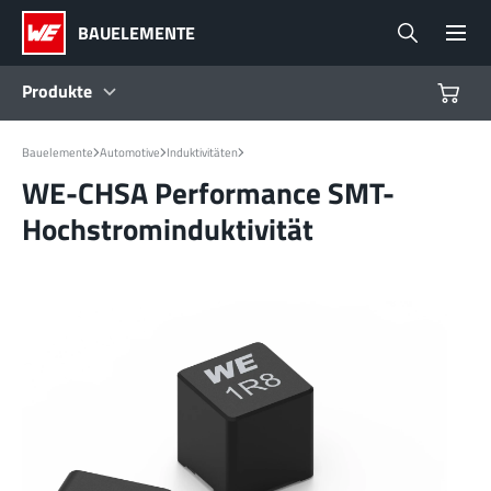
BAUELEMENTE
Produkte
Produkte
Bauelemente
Automotive
Induktivitäten
WE-CHSA Performance SMT-
Hochstrominduktivität
Referenzdesigns
Product Navigator
Branchen
Design Kits