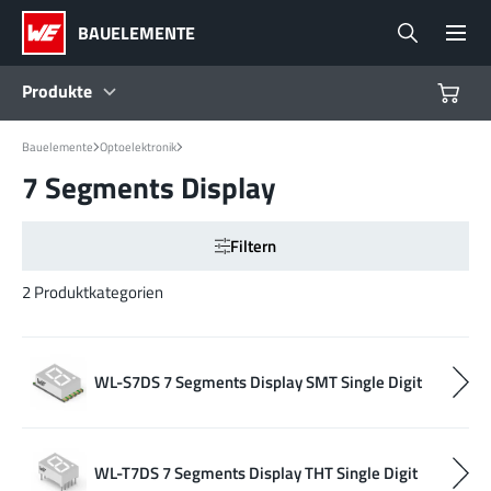
BAUELEMENTE
Produkte
Bauelemente
Optoelektronik
Produkte
7 Segments Display
Referenzdesigns
Filtern
Product Navigator
2 Produktkategorien
Branchen
WL-S7DS 7 Segments Display SMT Single Digit
Design Kits
WL-T7DS 7 Segments Display THT Single Digit