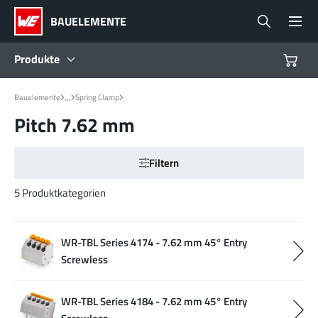
BAUELEMENTE
Produkte
...
Bauelemente
Spring Clamp
Produkte
Pitch 7.62 mm
Referenzdesigns
Filtern
Product Navigator
5 Produktkategorien
Branchen
WR-TBL Series 4174 - 7.62 mm 45° Entry
Screwless
Design Kits
WR-TBL Series 4184 - 7.62 mm 45° Entry