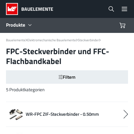
BAUELEMENTE
Produkte
Bauelemente
Elektromechanische Bauelemente
Steckverbinder
Produkte
FPC-Steckverbinder und FFC-
Flachbandkabel
Referenzdesigns
Filtern
Product Navigator
5 Produktkategorien
Branchen
WR-FPC ZIF-Steckverbinder - 0.50mm
Design Kits