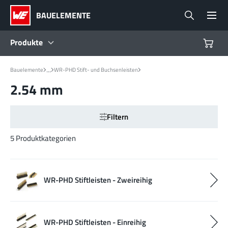
BAUELEMENTE
Produkte
...
Bauelemente
WR-PHD Stift- und Buchsenleisten
Produkte
2.54 mm
Referenzdesigns
Filtern
Product Navigator
5 Produktkategorien
Branchen
WR-PHD Stiftleisten - Zweireihig
Design Kits
WR-PHD Stiftleisten - Einreihig