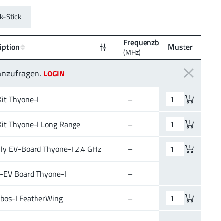
k-Stick
Frequenzbereich
d
LoS
iption
Muster
(MHz)
(m)
 anzufragen.
LOGIN
Kit Thyone-I
–
–
Kit Thyone-I Long Range
–
–
ly EV-Board Thyone-I 2.4 GHz
–
–
i-EV Board Thyone-I
–
–
ebos-I FeatherWing
–
–