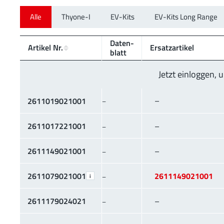
Alle
Thyone-I
EV-Kits
EV-Kits Long Range
Daten­
Artikel Nr.
Ersatzartikel
blatt
Jetzt einloggen,
–
2611019021001
–
2611017221001
–
–
2611149021001
–
–
2611079021001
2611149021001
–
i
2611179024021
–
–