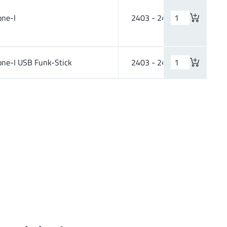
one-I
2403 - 2479
750 
one-I USB Funk-Stick
2403 - 2479
250 