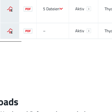
5 Dateien
Aktiv
Thy
i
–
Aktiv
Thy
i
oads