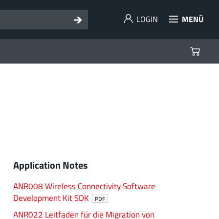
LOGIN
MENÜ
Application Notes
ANR008 Wireless Connectivity Software
Development Kit SDK
PDF
ANR022 Leitfaden für die Migration von