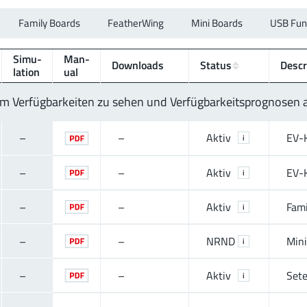
Family Boards
FeatherWing
Mini Boards
USB Fun
Simu­
Man­
Downloads
Status
Descr
lation
ual
 um Verfügbarkeiten zu sehen und Verfügbarkeitsprognosen
–
–
Aktiv
EV-
i
–
–
Aktiv
EV-
i
–
–
Aktiv
Fami
i
–
–
NRND
Min
i
–
–
Aktiv
Set
i