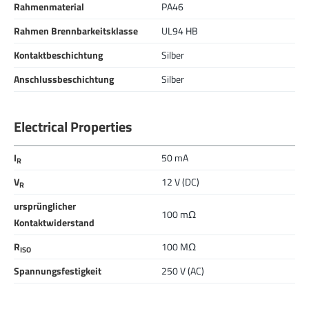
Rahmenmaterial
PA46
Rahmen Brennbarkeitsklasse
UL94 HB
Kontaktbeschichtung
Silber
Anschlussbeschichtung
Silber
Electrical Properties
I
50 mA
R
V
12 V (DC)
R
ursprünglicher
100 mΩ
Kontaktwiderstand
R
100 MΩ
ISO
Spannungsfestigkeit
250 V (AC)