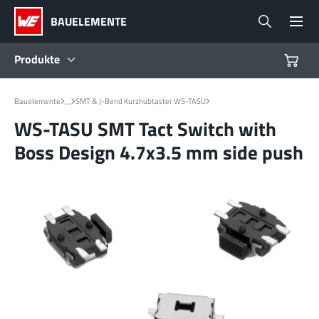
BAUELEMENTE
Produkte
Produkte
...
Bauelemente
SMT & J-Bend Kurzhubtaster WS-TASU
WS-TASU SMT Tact Switch with
Referenzdesigns
Boss Design 4.7x3.5 mm side push
Product Navigator
Branchen
Design Kits