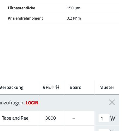
Lötpastendicke
150 µm
Anziehdrehmoment
0.2 N*m
Verpackung
VPE
Board
Muster
 anzufragen.
LOGIN
Tape and Reel
3000
–