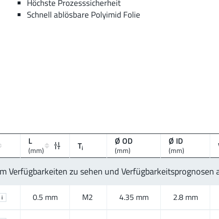
Höchste Prozesssicherheit
Schnell ablösbare Polyimid Folie
L
Ø OD
Ø ID
T
i
(mm)
(mm)
(mm)
 um Verfügbarkeiten zu sehen und Verfügbarkeitsprognosen
0.5 mm
M2
4.35 mm
2.8 mm
i