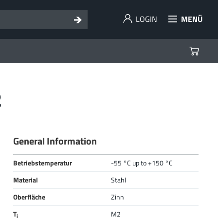
LOGIN
MENÜ
2
General Information
Betriebstemperatur
-55 °C up to +150 °C
Material
Stahl
Oberfläche
Zinn
T
M2
i