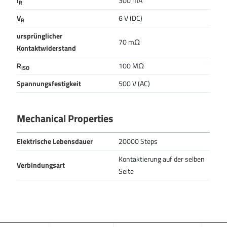
I
300 mA
R
V
6 V (DC)
R
ursprünglicher
70 mΩ
Kontaktwiderstand
R
100 MΩ
ISO
Spannungsfestigkeit
500 V (AC)
Mechanical Properties
Elektrische Lebensdauer
20000 Steps
Kontaktierung auf der selben
Verbindungsart
Seite