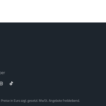
ber
Preise in Euro zzgl. gesetzl. MwSt. Angebote freibleibend.