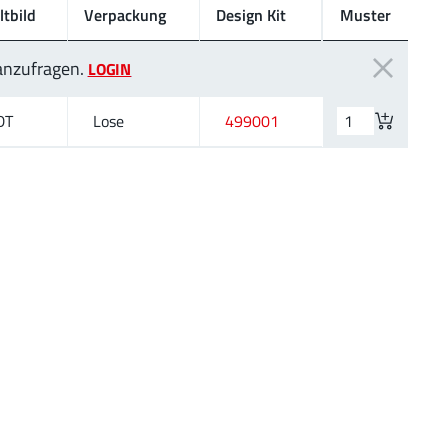
ltbild
Verpackung
Design Kit
Muster
 anzufragen.
LOGIN
DT
Lose
499001