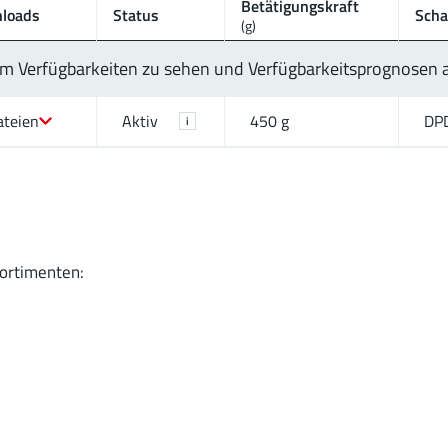
Betätigungskraft
loads
Status
Scha
(g)
 um Verfügbarkeiten zu sehen und Verfügbarkeitsprognosen
ateien
Aktiv
450 g
DP
i
Sortimenten: