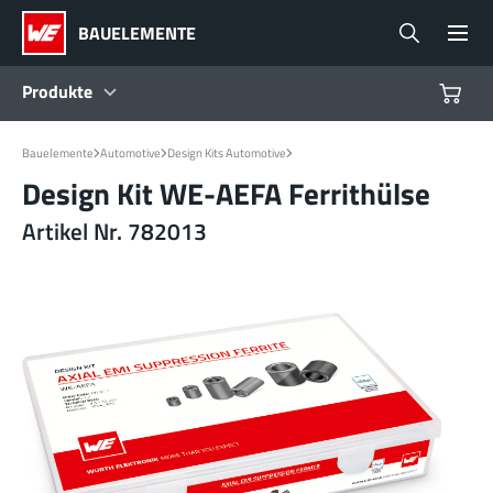
BAUELEMENTE
Produkte
Produkte
Bauelemente
Automotive
Design Kits Automotive
Design Kit WE-AEFA Ferrithülse
Referenzdesigns
Artikel Nr. 782013
Product Navigator
Branchen
Design Kits