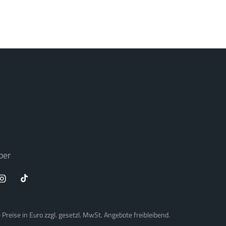
ber
Preise in Euro zzgl. gesetzl. MwSt. Angebote freibleibend.