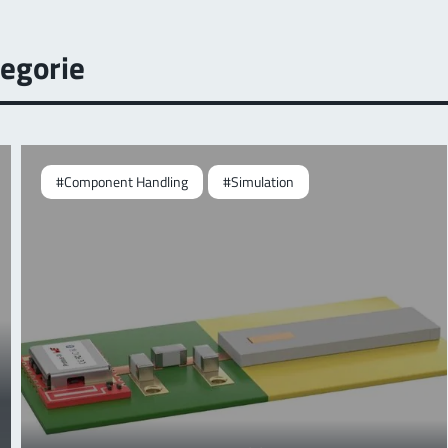
egorie
#Component Handling
#Simulation