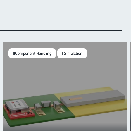
#Component Handling
#Simulation