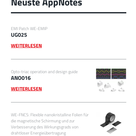
Neuste AppNotes
EMI Patch WE-EMIP
UG025
WEITERLESEN
Opto-triac operation and design guide
ANO016
WEITERLESEN
WE-FNCS: Flexible nanokristalline Folien für
die magnetische Schirmung und zur
Verbesserung des Wirkungsgrads von
drahtloser Energieübertragung