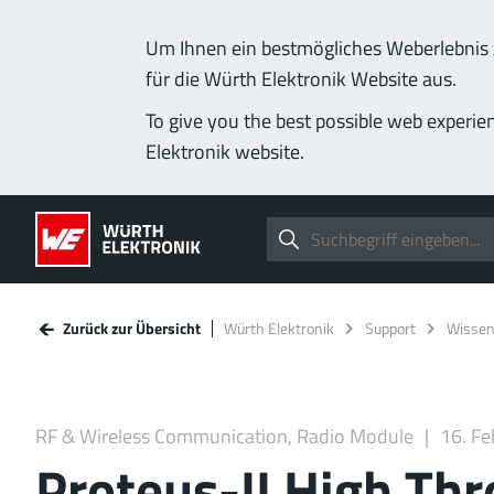
Um Ihnen ein bestmögliches Weberlebnis z
für die Würth Elektronik Website aus.
To give you the best possible web experie
Elektronik website.
Zurück zur Übersicht
Würth Elektronik
Support
Wisse
RF & Wireless Communication, Radio Module
16. Fe
Proteus-II High Th