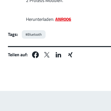
2 Proteus Modulen.
Herunterladen:
ANR006
Tags:
#Bluetooth
Teilen auf: