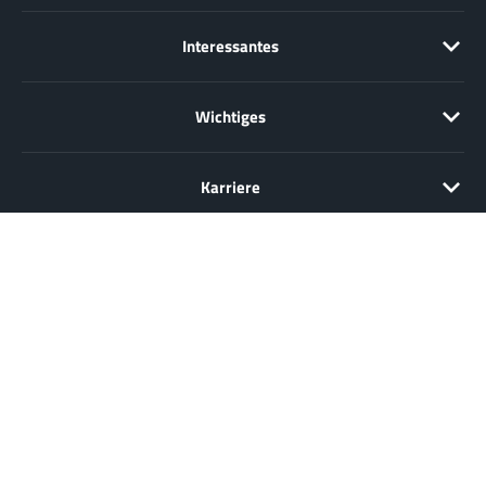
Interessantes
Wichtiges
Karriere
Verkauf nur an Unternehmer, Gewerbetreibende, Freiberufler und
öffentliche Institutionen, nicht jedoch an Verbraucher im Sinne des §
13 BGB. Alle Preise in Euro zzgl. gesetzl. MwSt. Angebote
freibleibend.
© 2026 Würth Elektronik eiSos GmbH & Co. KG, Deutschland