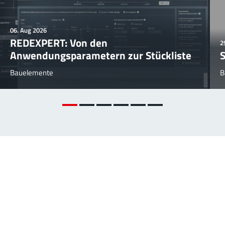
06. Aug 2026
REDEXPERT: Von den
2
Anwendungsparametern zur Stückliste
S
Bauelemente
B