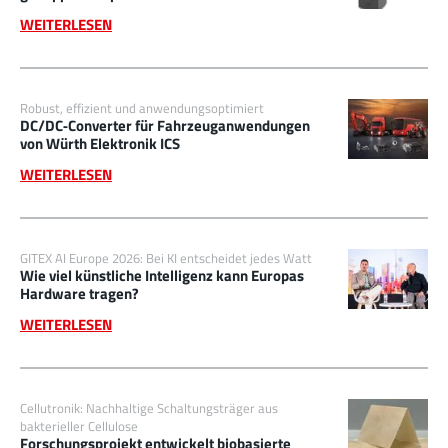
WEITERLESEN
Robust, effizient und anwendungsoptimiert
DC/DC‑Converter für Fahrzeuganwendungen
von Würth Elektronik ICS
WEITERLESEN
GITEX AI Europe 2026: Bei KI entscheidet jedes Watt
Wie viel künstliche Intelligenz kann Europas
Hardware tragen?
WEITERLESEN
Cellutronik: Nachhaltige Schaltungsträger aus
bakterieller Cellulose
Forschungsprojekt entwickelt biobasierte