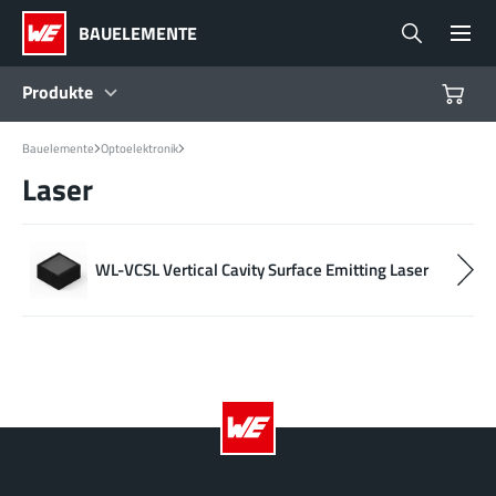
BAUELEMENTE
Produkte
Bauelemente
Optoelektronik
Produkte
Laser
Referenzdesigns
WL-VCSL Vertical Cavity Surface Emitting Laser
Product Navigator
Branchen
Design Kits