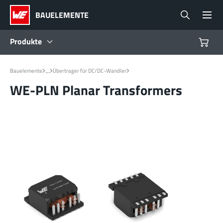
BAUELEMENTE
Produkte
Produkte
...
Bauelemente
Übertrager für DC/DC-Wandler
WE-PLN Planar Transformers
Referenzdesigns
Product Navigator
Branchen
Design Kits