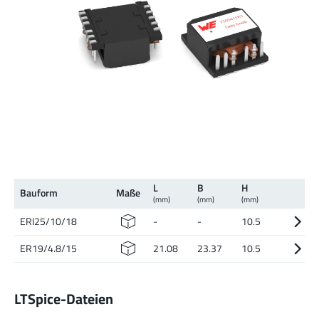
L
B
H
Bauform
Maße
(mm)
(mm)
(mm)
ERI25/10/18
-
-
10.5
ER19/4.8/15
21.08
23.37
10.5
LTSpice-Dateien