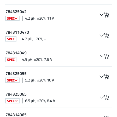
784325042
4.2 µH, ±20%, 11 A
SPEC
7843110470
4.7 µH, ±20%, –
SPEC
784314049
4.9 µH, ±20%, 7.6 A
SPEC
784325055
5.2 µH, ±20%, 10 A
SPEC
784325065
6.5 µH, ±20%, 8.4 A
SPEC
784314065