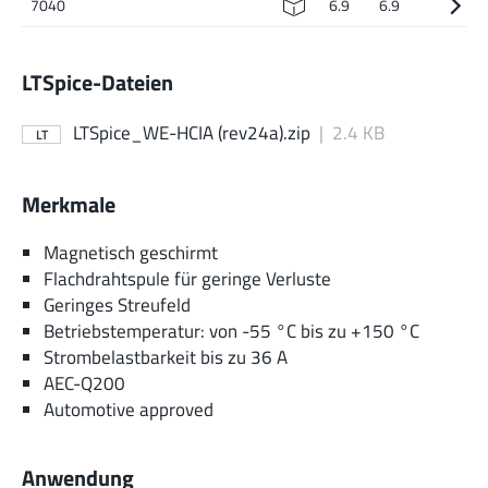
7040
6.9
6.9
LTSpice-Dateien
LTSpice_WE-HCIA (rev24a).zip
|
2.4 KB
LT
Merkmale
Magnetisch geschirmt
Flachdrahtspule für geringe Verluste
Geringes Streufeld
Betriebstemperatur: von -55 °C bis zu +150 °C
Strombelastbarkeit bis zu 36 A
AEC-Q200
Automotive approved
Anwendung