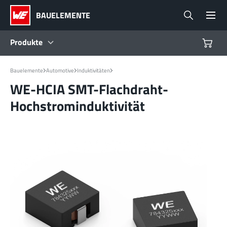
BAUELEMENTE
Produkte
Produkte
Bauelemente
Automotive
Induktivitäten
WE-HCIA SMT-Flachdraht-
Hochstrominduktivität
Referenzdesigns
Product Navigator
Branchen
Design Kits