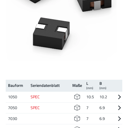
L
B
Bauform
Serien­daten­blatt
Maße
(mm)
(mm)
1050
SPEC
10.5
10.2
7050
SPEC
7
6.9
7030
7
6.9