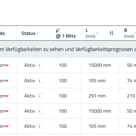
µʹ
L
B
ds
Status
@ 1 MHz
(mm)
(mm)
 um Verfügbarkeiten zu sehen und Verfügbarkeitsprognosen
ien
Aktiv
100
15000 mm
50 
i
ien
Aktiv
100
105 mm
74 
i
ien
Aktiv
100
297 mm
210
i
ien
Aktiv
100
15000 mm
50 
i
ien
Aktiv
100
105 mm
74 
i