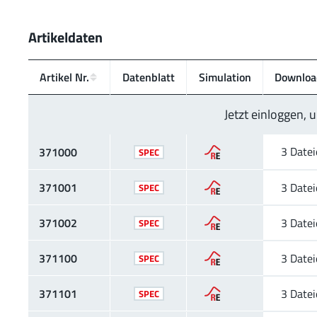
Artikeldaten
Artikel Nr.
Daten­blatt
Simu­lation
Downloa
Jetzt einloggen,
3 Date
371000
SPEC
371001
3 Date
SPEC
371002
3 Date
SPEC
371100
3 Date
SPEC
371101
3 Date
SPEC