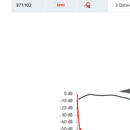
371102
3 Date
SPEC