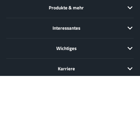
Produkte & mehr
Interessantes
Wichtiges
Karriere
Verkauf nur an Unternehmer, Gewerbetreibende, Freiberufler und
öffentliche Institutionen, nicht jedoch an Verbraucher im Sinne des §
13 BGB. Alle Preise in Euro zzgl. gesetzl. MwSt. Angebote
freibleibend.