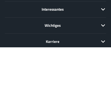
Interessantes
Wichtiges
Karriere
Verkauf nur an Unternehmer, Gewerbetreibende, Freiberufler und
öffentliche Institutionen, nicht jedoch an Verbraucher im Sinne des §
13 BGB. Alle Preise in Euro zzgl. gesetzl. MwSt. Angebote
freibleibend.
© 2026 Würth Elektronik eiSos GmbH & Co. KG, Deutschland
Kontakt
Impressum
Datenschutz
Cookies
DEUTSCH