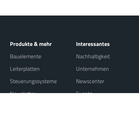
Produkte & mehr
Interessantes
Bauelemente
Nachhaltigkeit
Leiterplatten
Unternehmen
Steuerungssysteme
Newscenter
Newsletter
Events
Verkauf nur an Unternehmer, Gewerbetreibende, Freiberufler und öffentl
Kontakt
Impressum
Datenschutz
Cookies