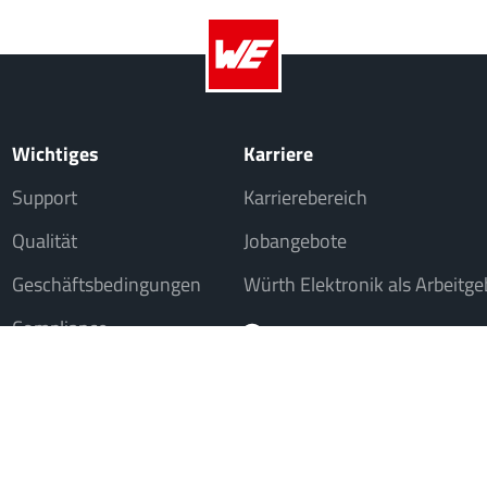
Wichtiges
Karriere
Support
Karrierebereich
Qualität
Jobangebote
Geschäftsbedingungen
Würth Elektronik als Arbeitge
Compliance
iche Institutionen, nicht jedoch an Verbraucher im Sinne des § 13 BGB. Alle 
© 202