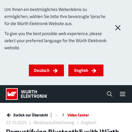
Um Ihnen ein bestmögliches Weberlebnis zu
ermöglichen, wählen Sie bitte Ihre bevorzugte Sprache
für die Würth Elektronik Website aus.
To give you the best possible web experience, please
select your preferred language for the Würth Elektronik
website.
Deutsch
English
Zurück zur Übersicht
Zurück zur Übersicht
Video Center
Video Center
23.10.2025
Webinaraufzeichnung
Englisch
Demystifying Bluetooth® with Würth