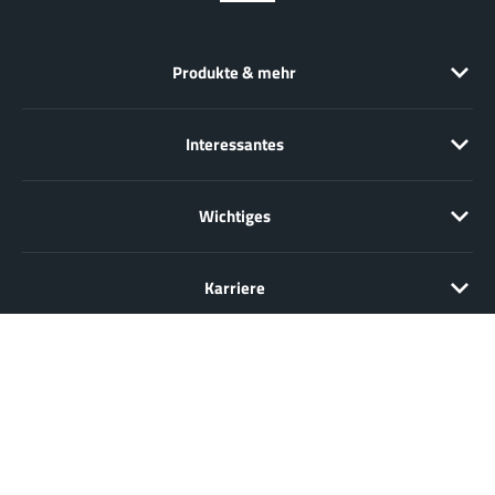
Produkte & mehr
Interessantes
Wichtiges
Karriere
Verkauf nur an Unternehmer, Gewerbetreibende, Freiberufler und
öffentliche Institutionen, nicht jedoch an Verbraucher im Sinne des §
13 BGB. Alle Preise in Euro zzgl. gesetzl. MwSt. Angebote