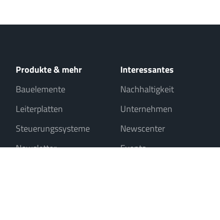
Produkte & mehr
Interessantes
Bauelemente
Nachhaltigkeit
Leiterplatten
Unternehmen
Steuerungssysteme
Newscenter
Newsletter
Events
Verkauf nur an Unternehmer, Gewerbetreibende, Freiberufler und öffentl
Kontakt
Impressum
Datenschutz
Cookies