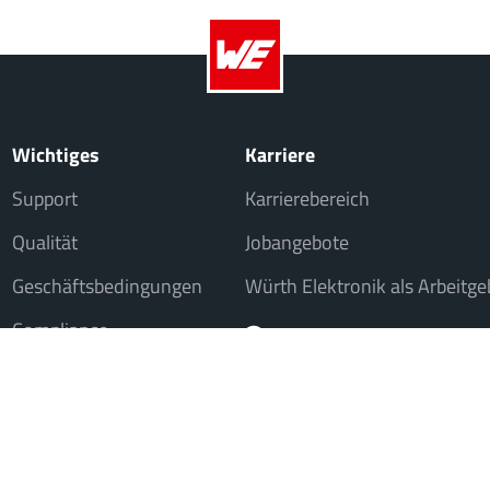
Wichtiges
Karriere
Support
Karrierebereich
Qualität
Jobangebote
Geschäftsbedingungen
Würth Elektronik als Arbeitge
Compliance
iche Institutionen, nicht jedoch an Verbraucher im Sinne des § 13 BGB. Alle 
© 202