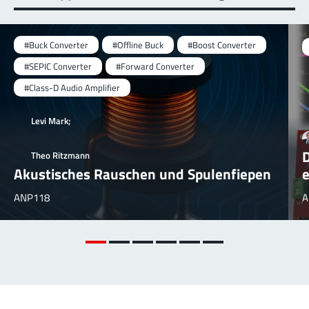
#Buck Converter
#Offline Buck
#Boost Converter
#SEPIC Converter
#Forward Converter
#Class-D Audio Amplifier
Levi Mark;
D
Theo Ritzmann
Akustisches Rauschen und Spulenfiepen
e
ANP118
A