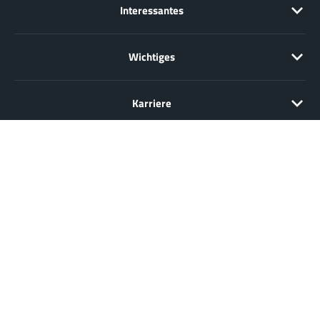
Interessantes
Wichtiges
Karriere
Verkauf nur an Unternehmer, Gewerbetreibende, Freiberufler und
öffentliche Institutionen, nicht jedoch an Verbraucher im Sinne des §
13 BGB. Alle Preise in Euro zzgl. gesetzl. MwSt. Angebote
freibleibend.
© 2026 Würth Elektronik eiSos GmbH & Co. KG, Deutschland
Kontakt
Impressum
Datenschutz
Cookies
DEUTSCH