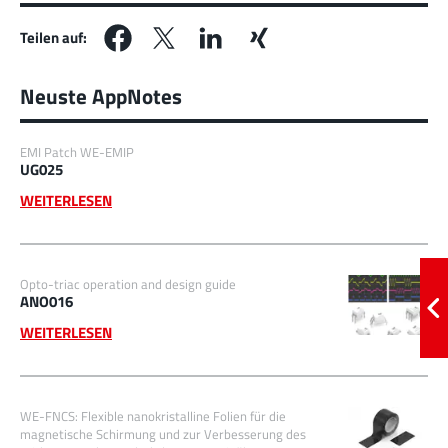
Teilen auf:
Neuste AppNotes
EMI Patch WE-EMIP
UG025
WEITERLESEN
Opto-triac operation and design guide
ANO016
WEITERLESEN
WE-FNCS: Flexible nanokristalline Folien für die
magnetische Schirmung und zur Verbesserung des