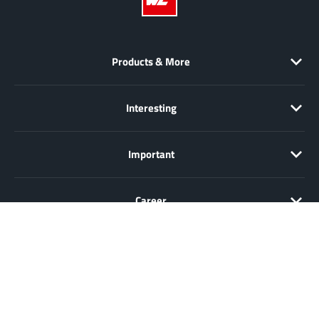
Products & More
Interesting
Important
Career
Sale only to entrepreneurs, traders, freelancers and public
institutions, but not to consumers in the sense of § 13 BGB. All prices