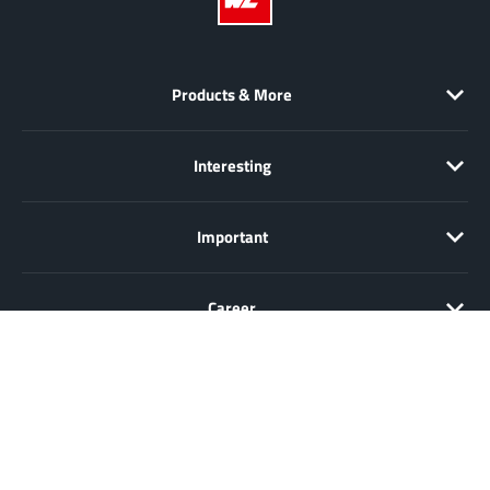
Products & More
Interesting
Important
Career
Sale only to entrepreneurs, traders, freelancers and public
institutions, but not to consumers in the sense of § 13 BGB. All prices