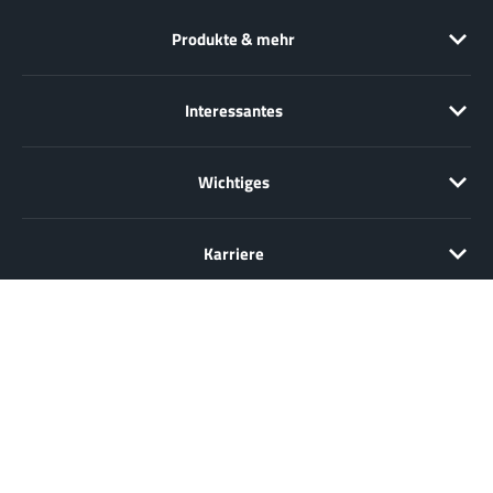
Produkte & mehr
Interessantes
Wichtiges
Karriere
Verkauf nur an Unternehmer, Gewerbetreibende, Freiberufler und
öffentliche Institutionen, nicht jedoch an Verbraucher im Sinne des §
13 BGB. Alle Preise in Euro zzgl. gesetzl. MwSt. Angebote
freibleibend.