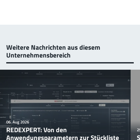
Weitere Nachrichten aus diesem
Unternehmensbereich
06. Aug 2026
REDEXPERT: Von den
2
Anwendungsparametern zur Stückliste
S