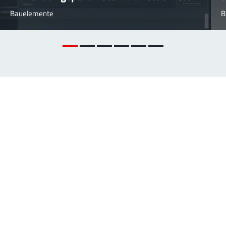
Bauelemente
B