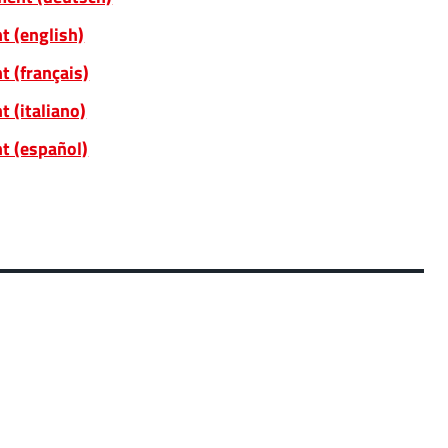
t (english)
 (français)
 (italiano)
t (español)