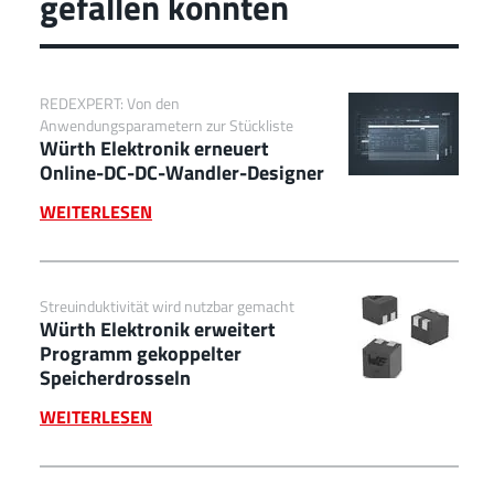
gefallen könnten
REDEXPERT: Von den
Anwendungsparametern zur Stückliste
Würth Elektronik erneuert
Online-DC-DC-Wandler-Designer
WEITERLESEN
Streuinduktivität wird nutzbar gemacht
Würth Elektronik erweitert
Programm gekoppelter
Speicherdrosseln
WEITERLESEN