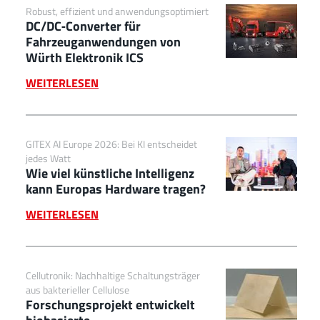
Robust, effizient und anwendungsoptimiert
DC/DC‑Converter für
Fahrzeuganwendungen von
Würth Elektronik ICS
WEITERLESEN
GITEX AI Europe 2026: Bei KI entscheidet
jedes Watt
Wie viel künstliche Intelligenz
kann Europas Hardware tragen?
WEITERLESEN
Cellutronik: Nachhaltige Schaltungsträger
aus bakterieller Cellulose
Forschungsprojekt entwickelt