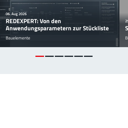
06. Aug 2026
REDEXPERT: Von den
2
Anwendungsparametern zur Stückliste
S
Bauelemente
B