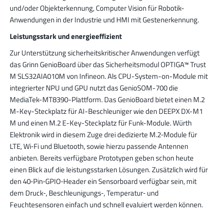
und/oder Objekterkennung, Computer Vision für Robotik-
Anwendungen in der Industrie und HMI mit Gestenerkennung.
Leistungsstark und energieeffizient
Zur Unterstützung sicherheitskritischer Anwendungen verfügt
das Grinn GenioBoard über das Sicherheitsmodul OPTIGA™ Trust
M SLS32AIA010M von Infineon. Als CPU-System-on-Module mit
integrierter NPU und GPU nutzt das GenioSOM-700 die
MediaTek-MT8390-Plattform. Das GenioBoard bietet einen M.2
M-Key-Steckplatz für AI-Beschleuniger wie den DEEPX DX-M1
M und einen M.2 E-Key-Steckplatz für Funk-Module. Würth
Elektronik wird in diesem Zuge drei dedizierte M.2‑Module für
LTE, Wi‑Fi und Bluetooth, sowie hierzu passende Antennen
anbieten. Bereits verfügbare Prototypen geben schon heute
einen Blick auf die leistungsstarken Lösungen. Zusätzlich wird für
den 40‑Pin‑GPIO‑Header ein Sensorboard verfügbar sein, mit
dem Druck‑, Beschleunigungs‑, Temperatur‑ und
Feuchtesensoren einfach und schnell evaluiert werden können.