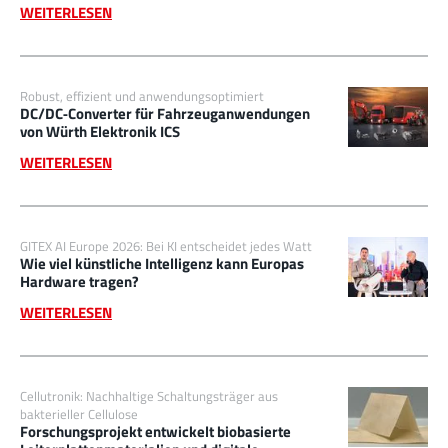
WEITERLESEN
Robust, effizient und anwendungsoptimiert
DC/DC‑Converter für Fahrzeuganwendungen
von Würth Elektronik ICS
WEITERLESEN
GITEX AI Europe 2026: Bei KI entscheidet jedes Watt
Wie viel künstliche Intelligenz kann Europas
Hardware tragen?
WEITERLESEN
Cellutronik: Nachhaltige Schaltungsträger aus
bakterieller Cellulose
Forschungsprojekt entwickelt biobasierte